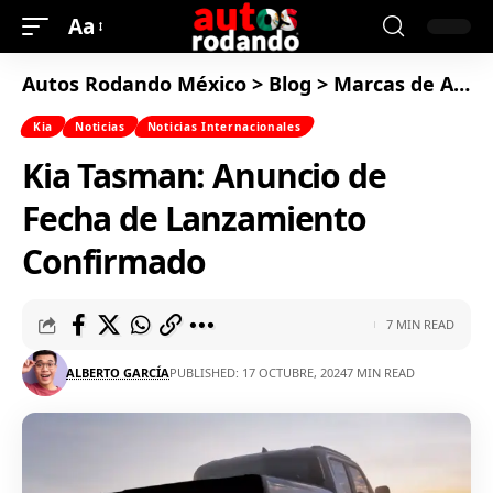
Aa
Autos Rodando México
>
Blog
>
Marcas de Autos
Kia
Noticias
Noticias Internacionales
Kia Tasman: Anuncio de
Fecha de Lanzamiento
Confirmado
7 MIN READ
ALBERTO GARCÍA
PUBLISHED: 17 OCTUBRE, 2024
7 MIN READ