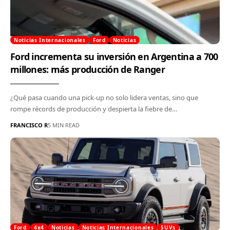
Noticias Internacionales
Ford
Noticias
Ford incrementa su inversión en Argentina a 700
millones: más producción de Ranger
¿Qué pasa cuando una pick-up no solo lidera ventas, sino que
rompe récords de producción y despierta la fiebre de…
FRANCISCO R
5 MIN READ
Ford
4x4
Noticias
Noticias Internacionales
SUVs