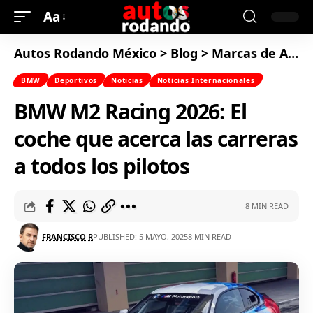
Aa
Autos Rodando México
>
Blog
>
Marcas de Autos
BMW
Deportivos
Noticias
Noticias Internacionales
BMW M2 Racing 2026: El
coche que acerca las carreras
a todos los pilotos
8 MIN READ
FRANCISCO R
PUBLISHED: 5 MAYO, 2025
8 MIN READ