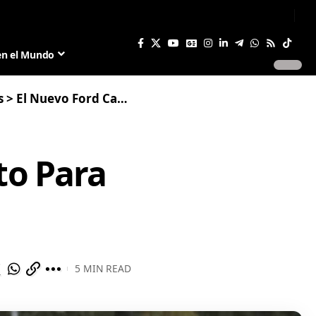
Sign In
Join US
en el Mundo
s
>
El Nuevo Ford Capri 2025: Listo Para su Presentación en Julio
to Para
5 MIN READ