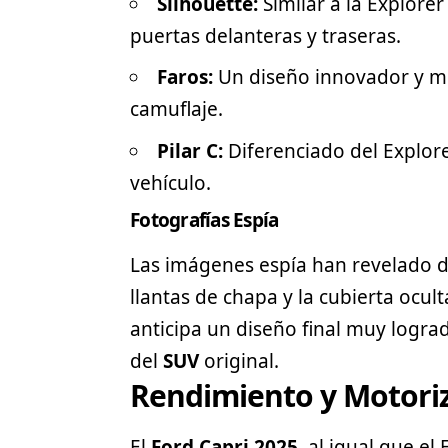
Silhouette:
Similar a la Explorer
puertas delanteras y traseras.
Faros:
Un diseño innovador y mo
camuflaje.
Pilar C:
Diferenciado del Explore
vehículo.
Fotografías Espía
Las imágenes espía han revelado det
llantas de chapa y la cubierta ocul
anticipa un diseño final muy logra
del
SUV
original.
Rendimiento y Motori
El
Ford Capri 2025
, al igual que el