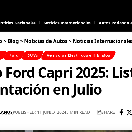
oticias Nacionales
Noticias Internacionales
Autos Rodando 
o
>
Blog
>
Noticias de Autos
>
Noticias Internacionale
s
Ford
SUVs
Vehículos Eléctricos e Híbridos
 Ford Capri 2025: Lis
ntación en Julio
SHARE
LLANOS
PUBLISHED: 11 JUNIO, 2024
5 MIN READ