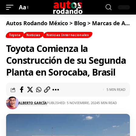
Aa
Autos Rodando México
>
Blog
>
Marcas de Autos
Toyota
Noticias
Noticias Internacionales
Toyota Comienza la
Construcción de su Segunda
Planta en Sorocaba, Brasil
5 MIN READ
ALBERTO GARCÍA
PUBLISHED: 5 NOVIEMBRE, 2024
5 MIN READ