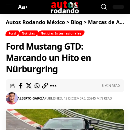
Aa
Autos Rodando México
>
Blog
>
Marcas de Autos
Ford
Noticias
Noticias Internacionales
Ford Mustang GTD:
Marcando un Hito en
Nürburgring
5 MIN READ
ALBERTO GARCÍA
PUBLISHED: 12 DICIEMBRE, 2024
5 MIN READ