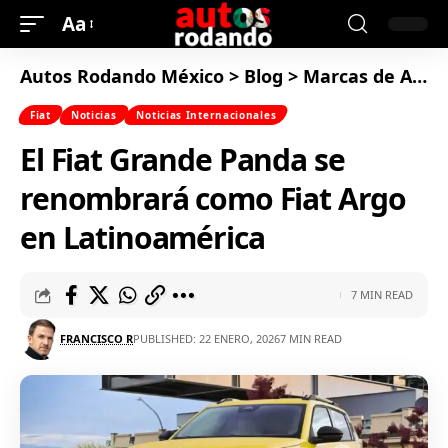
Aa
Autos Rodando México
>
Blog
>
Marcas de Autos
Fiat
Noticias
Noticias Internacionales
El Fiat Grande Panda se
renombrará como Fiat Argo
en Latinoamérica
7 MIN READ
FRANCISCO R
PUBLISHED: 22 ENERO, 2026
7 MIN READ