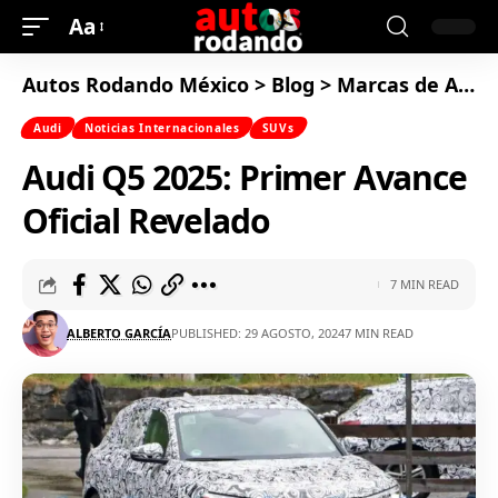
Aa
Autos Rodando México
>
Blog
>
Marcas de Autos
Audi
Noticias Internacionales
SUVs
Audi Q5 2025: Primer Avance
Oficial Revelado
7 MIN READ
ALBERTO GARCÍA
PUBLISHED: 29 AGOSTO, 2024
7 MIN READ