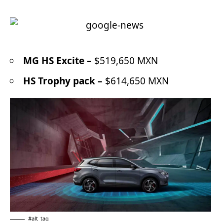
MG HS Excite –
$519,650 MXN
HS Trophy pack –
$614,650 MXN
#alt_tag