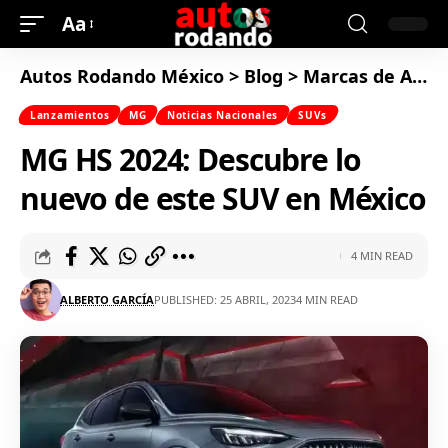
Aa
Autos Rodando México
>
Blog
>
Marcas de Autos
Lanzamientos
MG
Noticias Nacionales
SUVs
MG HS 2024: Descubre lo
nuevo de este SUV en México
4 MIN READ
ALBERTO GARCÍA
PUBLISHED: 25 ABRIL, 2023
4 MIN READ