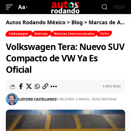
Aa
Autos Rodando México
>
Blog
>
Marcas de Autos
Volkswagen
Noticias
Noticias Internacionales
SUVs
Volkswagen Tera: Nuevo SUV
Compacto de VW Ya Es
Oficial
6 MIN READ
CLIFFORD CASTELLANOS
PUBLISHED: 3 MARZO, 2025
6 MIN READ