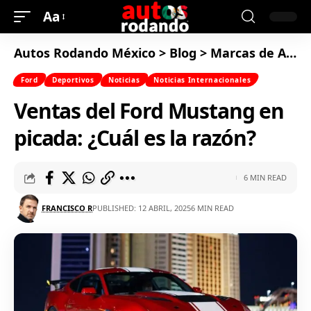
Aa
Autos Rodando México
>
Blog
>
Marcas de Autos
Ford
Deportivos
Noticias
Noticias Internacionales
Ventas del Ford Mustang en
picada: ¿Cuál es la razón?
6 MIN READ
FRANCISCO R
PUBLISHED: 12 ABRIL, 2025
6 MIN READ