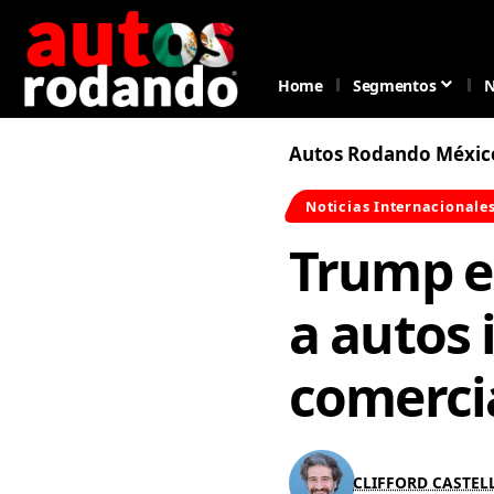
Home
Segmentos
N
Autos Rodando Méxic
Noticias Internacionale
Trump e
a autos
comerci
CLIFFORD CASTE