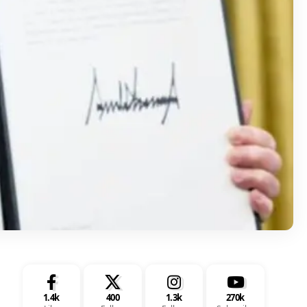
1.4k
400
1.3k
270k