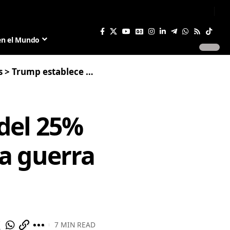
Sign In
Join US
en el Mundo
s
>
Trump establece un arancel del 25% a autos importados y provoca guerra comercial
del 25%
a guerra
7 MIN READ