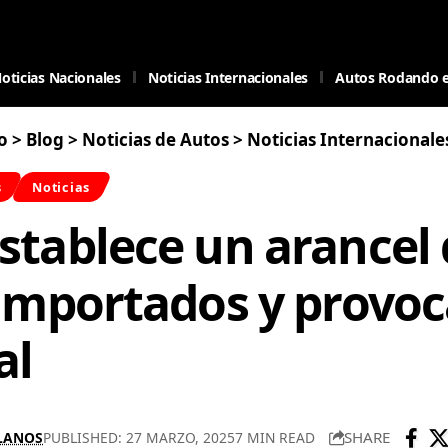
oticias Nacionales
Noticias Internacionales
Autos Rodando 
o
>
Blog
>
Noticias de Autos
>
Noticias Internacionale
s
Noticias
stablece un arancel 
 importados y provoc
al
SHARE
LLANOS
PUBLISHED: 27 MARZO, 2025
7 MIN READ