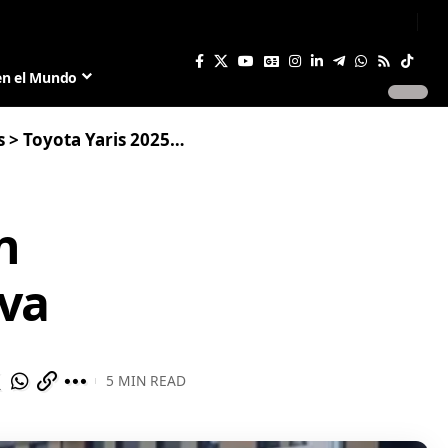
Sign In
Join US
en el Mundo
s
>
Toyota Yaris 2025: Innovación Híbrida y Tecnología Deportiva
n
iva
5 MIN READ