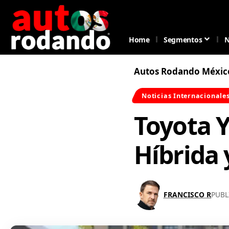
Home
Segmentos
N
Autos Rodando Méxic
Noticias Internacionale
Toyota Y
Híbrida 
FRANCISCO R
PUBL