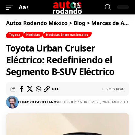
Aa
Autos Rodando México
>
Blog
>
Marcas de Autos
Toyota
Noticias
Noticias Internacionales
Toyota Urban Cruiser
Eléctrico: Redefiniendo el
Segmento B-SUV Eléctrico
5 MIN READ
CLIFFORD CASTELLANOS
PUBLISHED: 16 DICIEMBRE, 2024
5 MIN READ