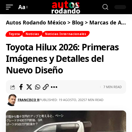
Aa
Autos Rodando México
>
Blog
>
Marcas de Autos
Toyota
Noticias
Noticias Internacionales
Toyota Hilux 2026: Primeras
Imágenes y Detalles del
Nuevo Diseño
7 MIN READ
FRANCISCO R
PUBLISHED: 19 AGOSTO, 2025
7 MIN READ