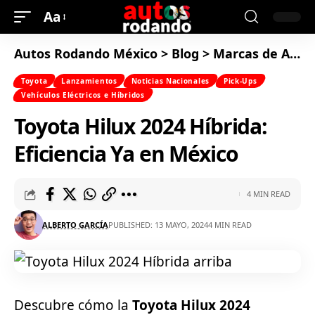
Aa
Autos Rodando México
>
Blog
>
Marcas de Autos
Toyota
Lanzamientos
Noticias Nacionales
Pick-Ups
Vehículos Eléctricos e Híbridos
Toyota Hilux 2024 Híbrida:
Eficiencia Ya en México
4 MIN READ
ALBERTO GARCÍA
PUBLISHED: 13 MAYO, 2024
4 MIN READ
Descubre cómo la
Toyota Hilux 2024