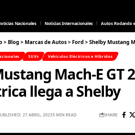
oticias Nacionales
Noticias Internacionales
Autos Rodando 
o
>
Blog
>
Marcas de Autos
>
Ford
>
Shelby Mustang Mach-E GT 2023
acionales
SUVs
Vehículos Eléctricos e Híbridos
Mustang Mach-E GT 2
trica llega a Shelby
SHARE
UBLISHED: 27 ABRIL, 2023
3 MIN READ