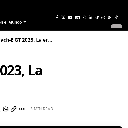
Sign In
Join US
en el Mundo
, La era eléctrica llega a Shelby
023, La
3 MIN READ