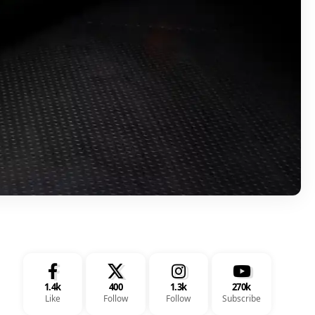
1.4k
400
1.3k
270k
Like
Follow
Follow
Subscribe