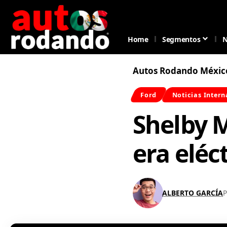
Home
Segmentos
N
Autos Rodando Méxic
Ford
Noticias Intern
Shelby 
era eléc
ALBERTO GARCÍA
P