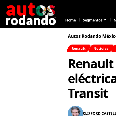
Home
Segmentos
N
Autos Rodando Méxic
Renault
Noticias
Renault 
eléctric
Transit
CLIFFORD CASTE