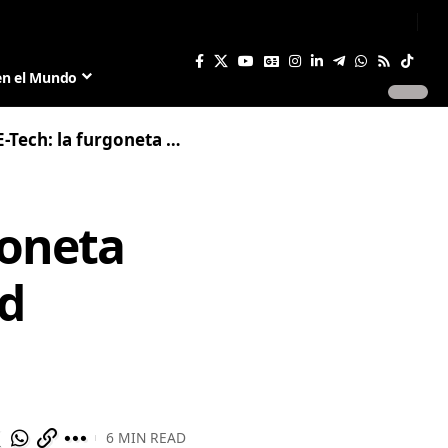
Sign In
Join US
en el Mundo
eta eléctrica que rivaliza con Ford Transit
goneta
rd
6 MIN READ