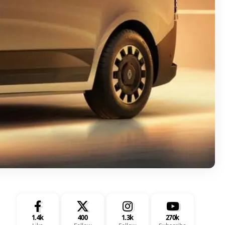
1.4k
400
1.3k
270k