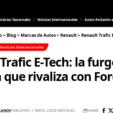
oticias Nacionales
Noticias Internacionales
Autos Rodando 
o
>
Blog
>
Marcas de Autos
>
Renault
>
Renault Trafic E-Tech: la furgon
Noticias Internacionales
Trafic E-Tech: la fur
a que rivaliza con Fo
SHARE
LLANOS
PUBLISHED: 1 MAYO, 2025
6 MIN READ