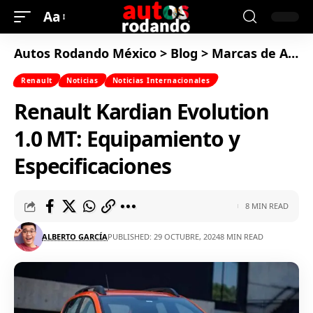
Aa
Autos Rodando México
>
Blog
>
Marcas de Autos
Renault
Noticias
Noticias Internacionales
Renault Kardian Evolution
1.0 MT: Equipamiento y
Especificaciones
8 MIN READ
ALBERTO GARCÍA
PUBLISHED: 29 OCTUBRE, 2024
8 MIN READ