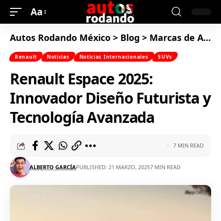
Aa
Autos Rodando México
>
Blog
>
Marcas de Autos
Renault
Noticias
Noticias Internacionales
SUVs
Renault Espace 2025:
Innovador Diseño Futurista y
Tecnología Avanzada
7 MIN READ
ALBERTO GARCÍA
PUBLISHED: 21 MARZO, 2025
7 MIN READ