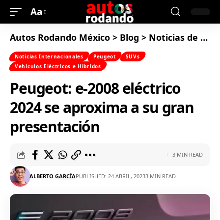
Aa
Autos Rodando México
>
Blog
>
Noticias de Autos
Noticias Internacionales
Peugeot
SUVs
Vehículos Eléctricos e Híbridos
Peugeot: e-2008 eléctrico
2024 se aproxima a su gran
presentación
3 MIN READ
ALBERTO GARCÍA
PUBLISHED: 24 ABRIL, 2023
3 MIN READ