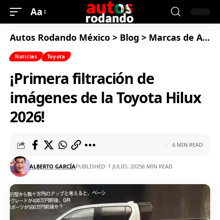
Aa
Autos Rodando México
>
Blog
>
Marcas de Autos
Noticias
Toyota
¡Primera filtración de
imágenes de la Toyota Hilux
2026!
6 MIN READ
ALBERTO GARCÍA
PUBLISHED: 1 JULIO, 2025
6 MIN READ