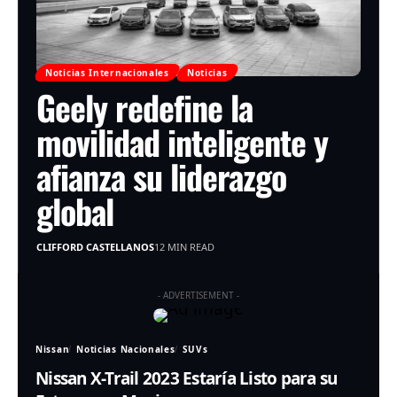
Noticias Internacionales
Noticias
Geely redefine la
movilidad inteligente y
afianza su liderazgo
global
CLIFFORD CASTELLANOS
12 MIN READ
- ADVERTISEMENT -
Nissan
Noticias Nacionales
SUVs
Nissan X-Trail 2023 Estaría Listo para su