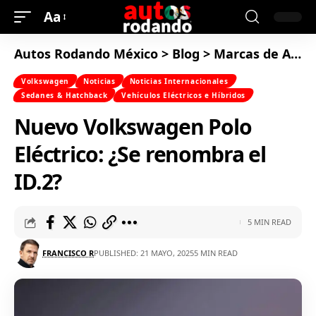
Aa
Autos Rodando México
>
Blog
>
Marcas de Autos
Volkswagen
Noticias
Noticias Internacionales
Sedanes & Hatchback
Vehículos Eléctricos e Híbridos
Nuevo Volkswagen Polo
Eléctrico: ¿Se renombra el
ID.2?
5 MIN READ
FRANCISCO R
PUBLISHED: 21 MAYO, 2025
5 MIN READ