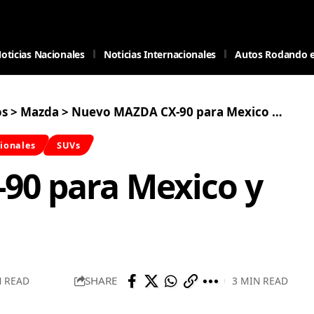
oticias Nacionales
Noticias Internacionales
Autos Rodando 
os
>
Mazda
>
Nuevo MAZDA CX-90 para Mexico y Latinoamérica
ionales
SUVs
90 para Mexico y
SHARE
N READ
3 MIN READ