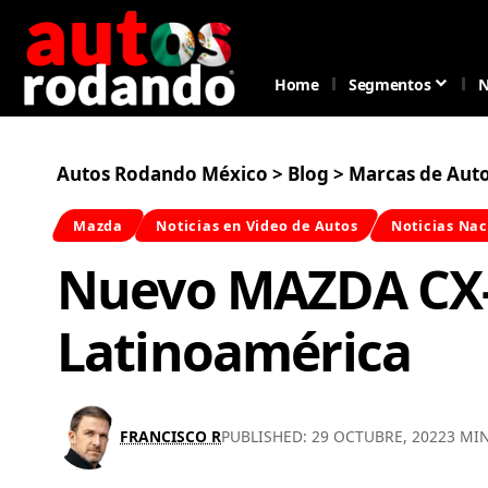
Home
Segmentos
N
Autos Rodando México
>
Blog
>
Marcas de Aut
Mazda
Noticias en Video de Autos
Noticias Nac
Nuevo MAZDA CX-
Latinoamérica
FRANCISCO R
PUBLISHED: 29 OCTUBRE, 2022
3 MI