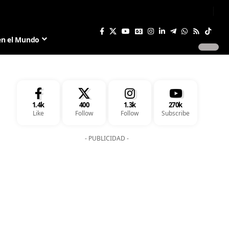
Sign In
Join US
en el Mundo
1.4k
400
1.3k
270k
Like
Follow
Follow
Subscribe
- PUBLICIDAD -