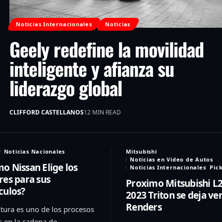
Noticias Internacionales
Noticias
Geely redefine la movilidad
inteligente y afianza su
liderazgo global
CLIFFORD CASTELLANOS
12 MIN READ
Noticias Nacionales
Mitsubishi
Noticias en Video de Autos
o Nissan Elige los
Noticias Internacionales
Pic
res para sus
Proximo Mitsubishi L
culos?
2023 Triton se deja ve
Renders
ntura es uno de los procesos
s en la cadena de