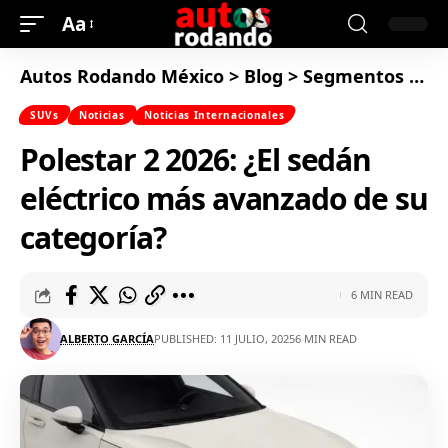
Aa
Autos Rodando México
>
Blog
>
Segmentos
>
SU
SUVs
Noticias
Noticias Internacionales
Polestar 2 2026: ¿El sedán
eléctrico más avanzado de su
categoría?
6 MIN READ
ALBERTO GARCÍA
PUBLISHED: 11 JULIO, 2025
6 MIN READ