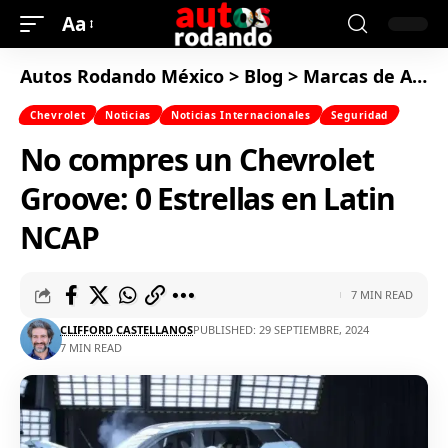
Aa
Autos Rodando México
>
Blog
>
Marcas de Autos
Chevrolet
Noticias
Noticias Internacionales
Seguridad
No compres un Chevrolet
Groove: 0 Estrellas en Latin
NCAP
7 MIN READ
CLIFFORD CASTELLANOS
PUBLISHED: 29 SEPTIEMBRE, 2024
7 MIN READ