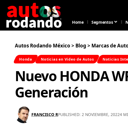
Home
Segmentos
N
Autos Rodando México
>
Blog
>
Marcas de Aut
Honda
Noticias en Video de Autos
Noticias Int
Nuevo HONDA WR
Generación
FRANCISCO R
PUBLISHED: 2 NOVIEMBRE, 2022
4 M