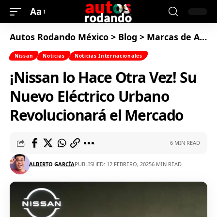
Aa
Autos Rodando México
>
Blog
>
Marcas de Autos
Nissan
Noticias
Noticias Internacionales
¡Nissan lo Hace Otra Vez! Su
Nuevo Eléctrico Urbano
Revolucionará el Mercado
6 MIN READ
ALBERTO GARCÍA
PUBLISHED: 12 FEBRERO, 2025
6 MIN READ