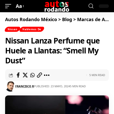
Aa
Autos Rodando México
>
Blog
>
Marcas de Autos
Nissan
Hablemos De
Nissan Lanza Perfume que
Huele a Llantas: “Smell My
Dust”
5 MIN READ
FRANCISCO R
PUBLISHED: 23 MAYO, 2024
5 MIN READ