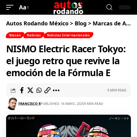
Aa
Autos Rodando México
>
Blog
>
Marcas de Autos
Nissan
Noticias
Noticias Internacionales
NISMO Electric Racer Tokyo:
el juego retro que revive la
emoción de la Fórmula E
9 MIN READ
FRANCISCO R
PUBLISHED: 16 MAYO, 2025
9 MIN READ