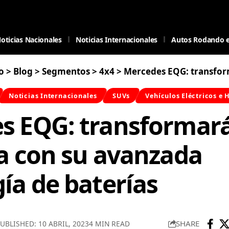
oticias Nacionales
Noticias Internacionales
Autos Rodando 
o
>
Blog
>
Segmentos
>
4x4
>
Mercedes EQG: transformará la industria con
Noticias Internacionales
SUVs
Vehículos Eléctricos e 
s EQG: transformará
a con su avanzada
ía de baterías
SHARE
UBLISHED: 10 ABRIL, 2023
4 MIN READ