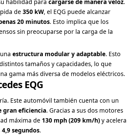
 su habilidad para
cargarse de manera veloz
.
ápida de
350 kW
, el EQG puede alcanzar
penas 20 minutos
. Esto implica que los
tensos sin preocuparse por la carga de la
e una
estructura modular y adaptable
. Esto
a distintos tamaños y capacidades, lo que
na gama más diversa de modelos eléctricos.
cedes EQG
ría. Este automóvil también cuenta con un
 gran eficiencia
. Gracias a sus dos motores
cidad máxima de
130 mph (209 km/h)
y acelera
s
4,9 segundos
.