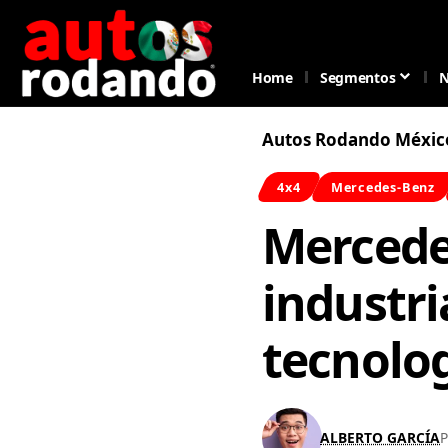
Home
Segmentos
N
Autos Rodando Méxic
4x4
Mercedes-Benz
Mercede
industri
tecnolog
ALBERTO GARCÍA
P