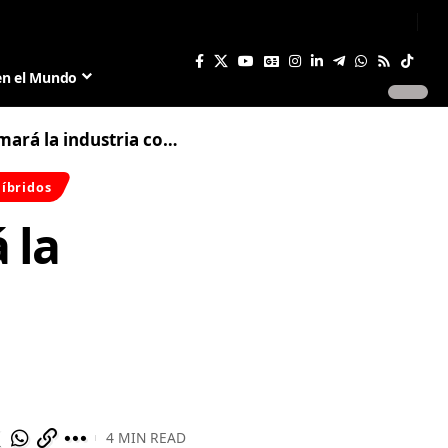
Sign In
Join US
en el Mundo
 su avanzada tecnología de baterías
Híbridos
 la
4 MIN READ