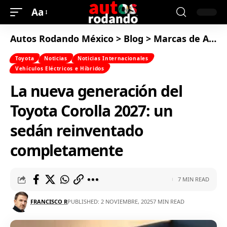
Aa
Autos Rodando México
>
Blog
>
Marcas de Autos
Toyota
Noticias
Noticias Internacionales
Vehículos Eléctricos e Híbridos
La nueva generación del
Toyota Corolla 2027: un
sedán reinventado
completamente
7 MIN READ
FRANCISCO R
PUBLISHED: 2 NOVIEMBRE, 2025
7 MIN READ