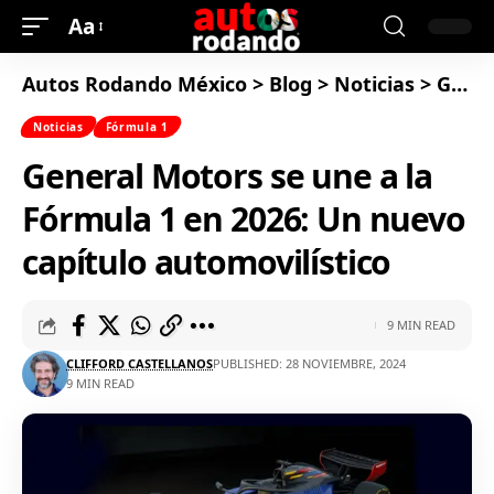
Aa
Autos Rodando México
>
Blog
>
Noticias
>
General Motors se une a la Fórmula 1 en 2026: Un nuevo capítulo automovilístico
Noticias
Fórmula 1
General Motors se une a la
Fórmula 1 en 2026: Un nuevo
capítulo automovilístico
9 MIN READ
CLIFFORD CASTELLANOS
PUBLISHED: 28 NOVIEMBRE, 2024
9 MIN READ