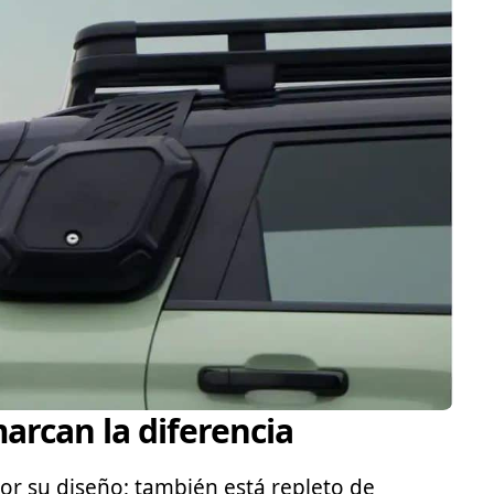
arcan la diferencia
or su diseño; también está repleto de