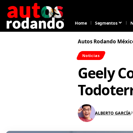
Home
Segmentos
N
Autos Rodando Méxic
Noticias
Geely C
Todoter
ALBERTO GARCÍA
P