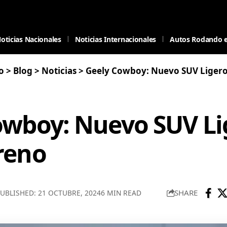
oticias Nacionales
Noticias Internacionales
Autos Rodando 
o
>
Blog
>
Noticias
>
Geely Cowboy: Nuevo SUV Ligero
owboy: Nuevo SUV Li
reno
SHARE
UBLISHED: 21 OCTUBRE, 2024
6 MIN READ