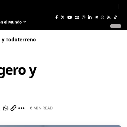
Sign In
Join US
en el Mundo
 y Todoterreno
gero y
6 MIN READ