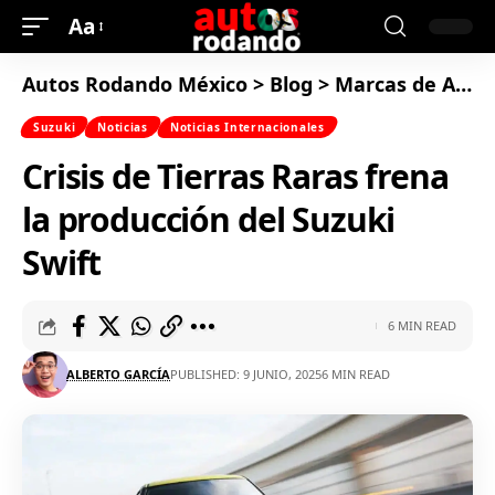
Aa
Autos Rodando México
>
Blog
>
Marcas de Autos
Suzuki
Noticias
Noticias Internacionales
Crisis de Tierras Raras frena
la producción del Suzuki
Swift
6 MIN READ
ALBERTO GARCÍA
PUBLISHED: 9 JUNIO, 2025
6 MIN READ