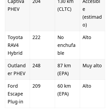
Captiva
204
130 km
Accesibl
PHEV
(CLTC)
e
(estimad
o)
Toyota
222
No
Alto
RAV4
enchufa
Hybrid
ble
Outland
248
87 km
Muy alto
er PHEV
(EPA)
Ford
209
60 km
Alto
Escape
(EPA)
Plug-in