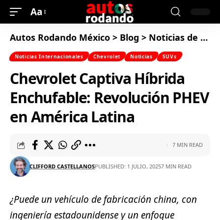
Aa
Autos Rodando México
>
Blog
>
Noticias de Autos
Noticias Internacionales
Chevrolet
Noticias
SUVs
Chevrolet Captiva Híbrida
Enchufable: Revolución PHEV
en América Latina
7 MIN READ
CLIFFORD CASTELLANOS
PUBLISHED: 1 JULIO, 2025
7 MIN READ
¿Puede un vehículo de fabricación china, con
ingeniería estadounidense y un enfoque