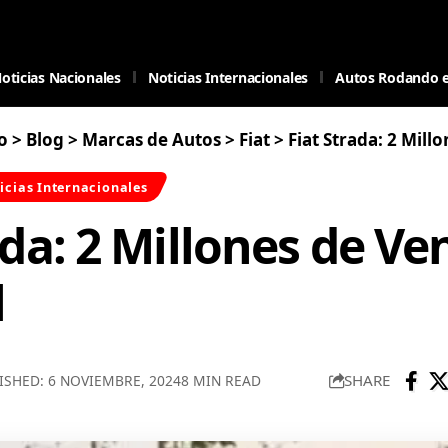
oticias Nacionales
Noticias Internacionales
Autos Rodando 
o
>
Blog
>
Marcas de Autos
>
Fiat
>
Fiat Strada: 2 Millones
icias Internacionales
ada: 2 Millones de Ve
l
SHARE
ISHED: 6 NOVIEMBRE, 2024
8 MIN READ