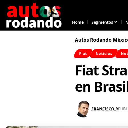
Home
Segmentos
N
Autos Rodando Méxic
Fiat
Noticias
Not
Fiat Str
en Brasi
FRANCISCO R
PUBL