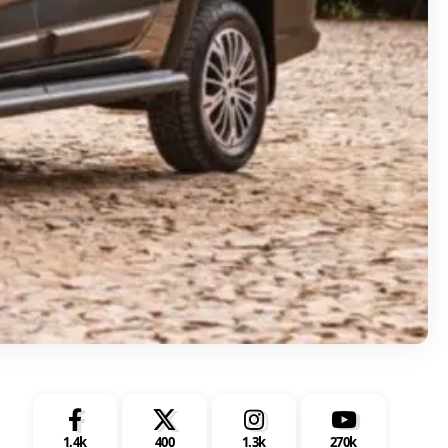
1.4k
400
1.3k
270k