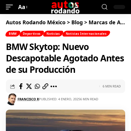
Aa
Autos Rodando México
>
Blog
>
Marcas de Autos
BMW
Deportivos
Noticias
Noticias Internacionales
BMW Skytop: Nuevo
Descapotable Agotado Antes
de su Producción
6 MIN READ
FRANCISCO R
PUBLISHED: 4 ENERO, 2025
6 MIN READ