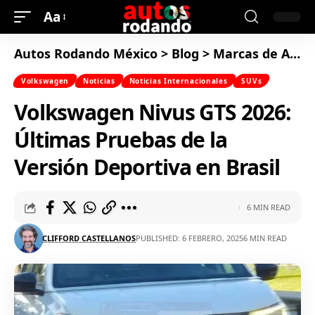
Aa
Autos Rodando México
>
Blog
>
Marcas de Autos
Volkswagen
Noticias
Noticias Internacionales
SUVs
Volkswagen Nivus GTS 2026:
Últimas Pruebas de la
Versión Deportiva en Brasil
6 MIN READ
CLIFFORD CASTELLANOS
PUBLISHED: 6 FEBRERO, 2025
6 MIN READ