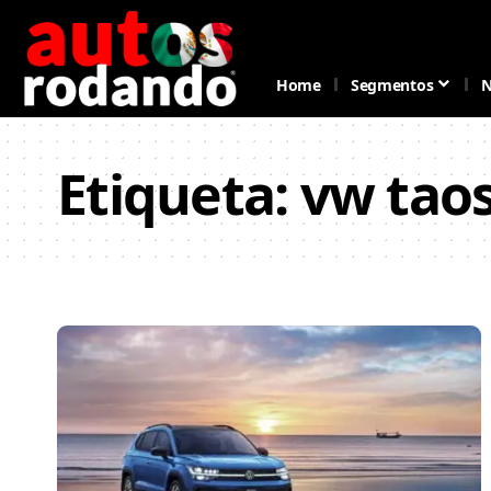
Home
Segmentos
N
Etiqueta:
vw tao