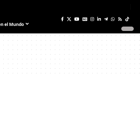
Sign In
Join US
en el Mundo