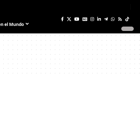
Sign In
Join US
en el Mundo