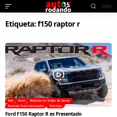
Etiqueta:
f150 raptor r
4x4
Ford
Noticias en Video de Autos
Noticias Internacionales
Pick-Ups
Ford F150 Raptor R es Presentado