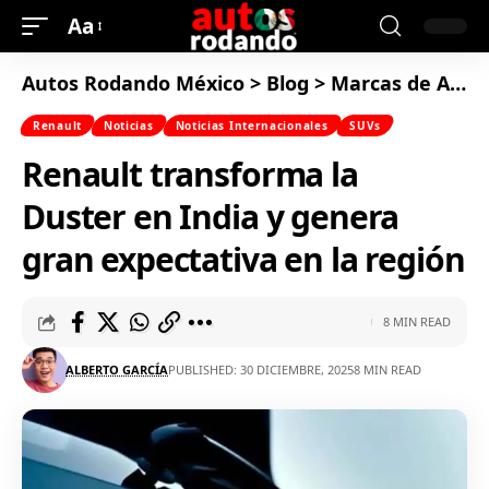
Aa
Autos Rodando México
>
Blog
>
Marcas de Autos
Renault
Noticias
Noticias Internacionales
SUVs
Renault transforma la
Duster en India y genera
gran expectativa en la región
8 MIN READ
ALBERTO GARCÍA
PUBLISHED: 30 DICIEMBRE, 2025
8 MIN READ