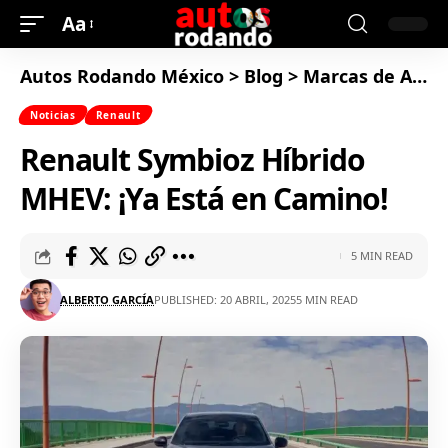
Aa
Autos Rodando México
>
Blog
>
Marcas de Autos
Noticias
Renault
Renault Symbioz Híbrido
MHEV: ¡Ya Está en Camino!
5 MIN READ
ALBERTO GARCÍA
PUBLISHED: 20 ABRIL, 2025
5 MIN READ