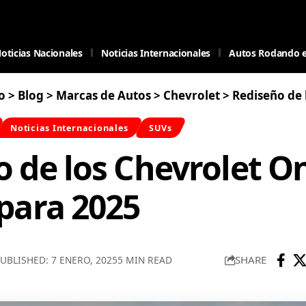
oticias Nacionales
Noticias Internacionales
Autos Rodando 
o
>
Blog
>
Marcas de Autos
>
Chevrolet
>
Rediseño de los Che
Noticias Internacionales
SUVs
 de los Chevrolet On
para 2025
SHARE
UBLISHED: 7 ENERO, 2025
5 MIN READ