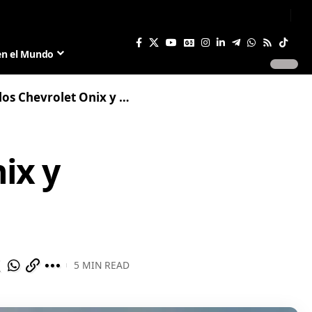
Sign In
Join US
en el Mundo
vrolet Onix y Tracker para 2025
ix y
5 MIN READ