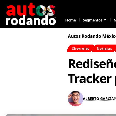
Home
Segmentos
N
Autos Rodando Méxic
Chevrolet
Noticias
Rediseño
Tracker 
ALBERTO GARCÍA
P