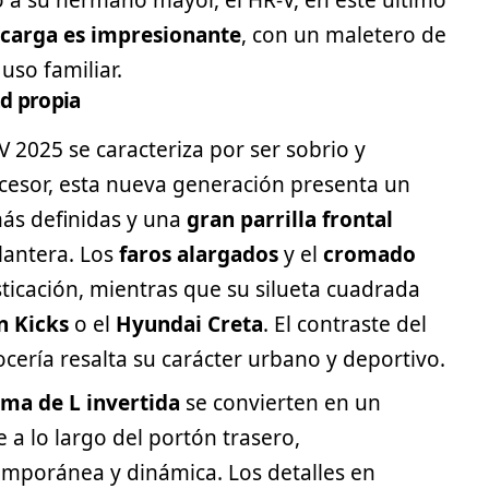
 a su hermano mayor, el HR-V, en este último
 carga es impresionante
, con un maletero de
 uso familiar.
ad propia
 2025 se caracteriza por ser sobrio y
cesor, esta nueva generación presenta un
ás definidas y una
gran parrilla frontal
lantera. Los
faros alargados
y el
cromado
ticación, mientras que su silueta cuadrada
n
Kicks
o el
Hyundai Creta
. El contraste del
ocería resalta su carácter urbano y
deportivo
.
rma de L invertida
se convierten en un
 a lo largo del portón trasero,
poránea y dinámica. Los detalles en