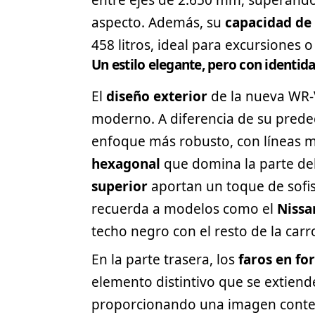
entre ejes de 2.650 mm, superando
aspecto. Además, su
capacidad de
458 litros, ideal para excursiones o
Un estilo elegante, pero con identid
El
diseño exterior
de la nueva WR-V
moderno. A diferencia de su prede
enfoque más robusto, con líneas m
hexagonal
que domina la parte de
superior
aportan un toque de sofis
recuerda a modelos como el
Nissa
techo negro con el resto de la carr
En la parte trasera, los
faros en fo
elemento distintivo que se extiende
proporcionando una imagen contem