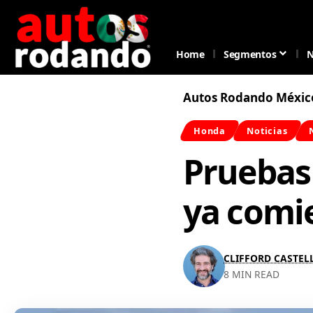
Home
Segmentos
N
Autos Rodando Méxic
Honda
Noticias
Pruebas
ya comie
CLIFFORD CASTE
8 MIN READ