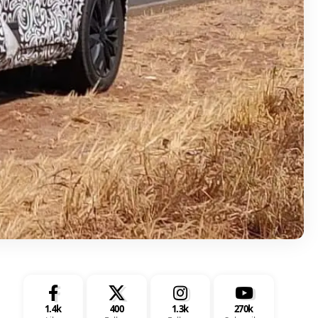
1.4k
400
1.3k
270k