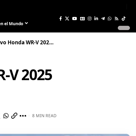
Sign In
Join US
en el Mundo
R-V 2025 ya comienzan en Brasil
R-V 2025
8 MIN READ