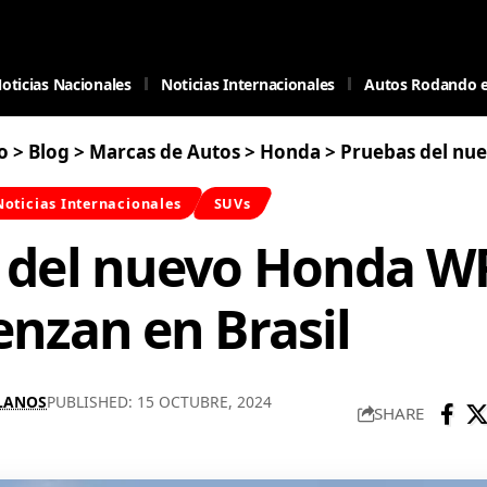
oticias Nacionales
Noticias Internacionales
Autos Rodando 
o
>
Blog
>
Marcas de Autos
>
Honda
>
Pruebas del nuevo Honda W
Noticias Internacionales
SUVs
 del nuevo Honda W
nzan en Brasil
LLANOS
PUBLISHED: 15 OCTUBRE, 2024
SHARE