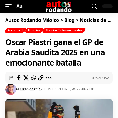
Aa
Autos Rodando México
>
Blog
>
Noticias de Autos
Fórmula 1
Noticias
Noticias Internacionales
Oscar Piastri gana el GP de
Arabia Saudita 2025 en una
emocionante batalla
5 MIN READ
ALBERTO GARCÍA
PUBLISHED: 21 ABRIL, 2025
5 MIN READ