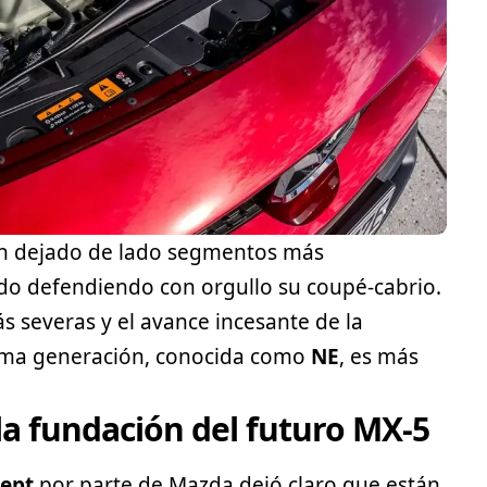
an dejado de lado segmentos más
do defendiendo con orgullo su coupé-cabrio.
 severas y el avance incesante de la
róxima generación, conocida como
NE
, es más
 la fundación del futuro MX-5
cept
por parte de Mazda dejó claro que están