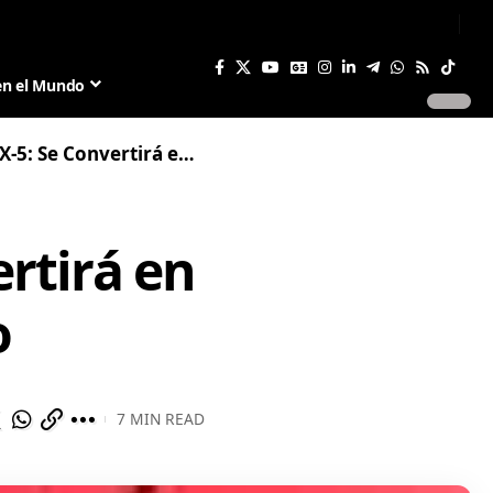
Sign In
Join US
en el Mundo
irá en Eléctrico de Rango Extendido
rtirá en
o
7 MIN READ