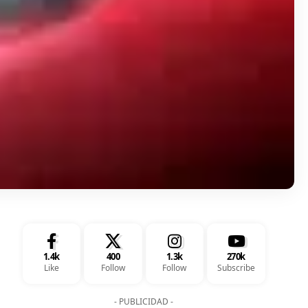
1.4k
400
1.3k
270k
Like
Follow
Follow
Subscribe
- PUBLICIDAD -