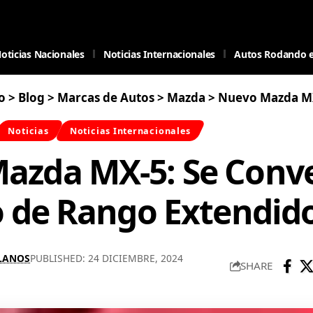
oticias Nacionales
Noticias Internacionales
Autos Rodando 
o
>
Blog
>
Marcas de Autos
>
Mazda
>
Nuevo Mazda MX-5: Se Convert
Noticias
Noticias Internacionales
azda MX-5: Se Conve
o de Rango Extendid
LLANOS
PUBLISHED: 24 DICIEMBRE, 2024
SHARE