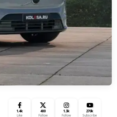
1.4k
400
1.3k
270k
Like
Follow
Follow
Subscribe