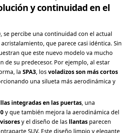
olución y continuidad en el
0
, se percibe una continuidad con el actual
acristalamiento, que parece casi idéntica. Sin
uestran que este nuevo modelo va mucho
n de su predecesor. Por ejemplo, al estar
orma, la
SPA3
, los
voladizos son más cortos
orcionando una silueta más aerodinámica y
llas integradas en las puertas
, una
90
y que también mejora la aerodinámica del
visores
y el diseño de las
llantas
parecen
ontraparte
SUV
. Este diseño limpio y elegante