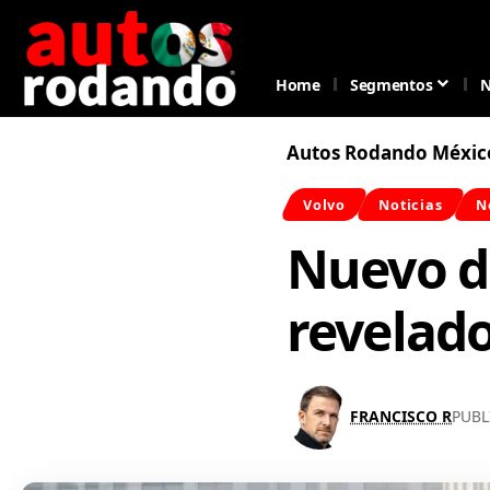
Home
Segmentos
N
Autos Rodando Méxic
Volvo
Noticias
N
Nuevo di
revelado
FRANCISCO R
PUBL