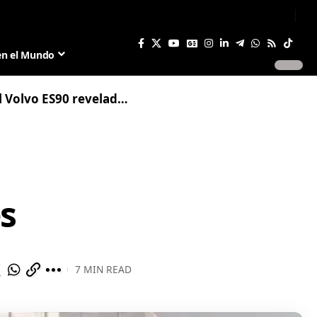
Sign In
Join US
en el Mundo
0 revelado en renders recientes
s
7 MIN READ