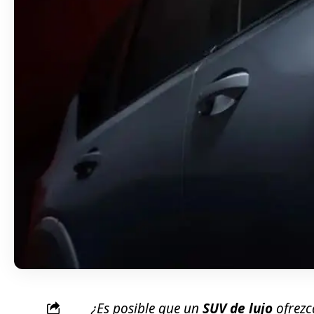
¿Es posible que un
SUV de lujo
ofrezc