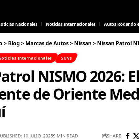
oticias Nacionales
Noticias Internacionales
Autos Rodando 
o
>
Blog
>
Marcas de Autos
>
Nissan
>
Nissan Patrol NISMO 2026: El SUV 
Noticias Internacionales
SUVs
atrol NISMO 2026: E
ente de Oriente Med
í
SHARE
UBLISHED: 10 JULIO, 2025
9 MIN READ