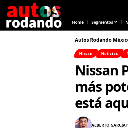
Home
Segmentos
N
Autos Rodando Méxic
Nissan
Noticias
Nissan P
más pot
está aqu
ALBERTO GARCÍA
P