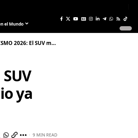
Sign In
Join US
en el Mundo
más potente de Oriente Medio ya está aquí
l SUV
io ya
9 MIN READ