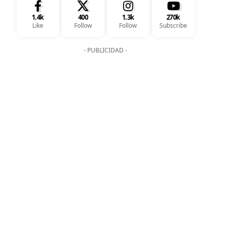
1.4k
400
1.3k
270k
Like
Follow
Follow
Subscribe
- PUBLICIDAD -